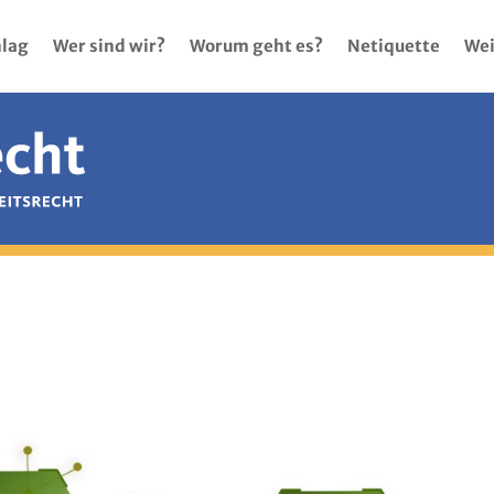
lag
Wer sind wir?
Worum geht es?
Netiquette
Wei