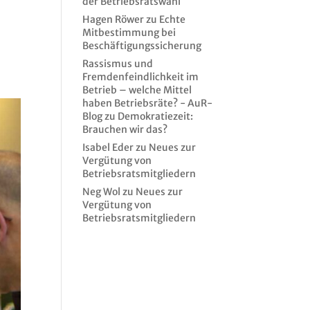
der Betriebsratswahl
Hagen Röwer
zu
Echte
Mitbestimmung bei
Beschäftigungssicherung
Rassismus und
Fremdenfeindlichkeit im
Betrieb – welche Mittel
haben Betriebsräte? - AuR-
Blog
zu
Demokratiezeit:
Brauchen wir das?
Isabel Eder
zu
Neues zur
Vergütung von
Betriebsratsmitgliedern
Neg Wol
zu
Neues zur
Vergütung von
Betriebsratsmitgliedern