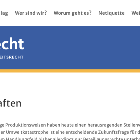
lag
Wer sind wir?
Worum geht es?
Netiquette
Wei
aften
ge Produktionsweisen haben heute einen herausragenden Stellenwe
ner Umweltkatastrophe ist eine entscheidende Zukunftsfrage für 
em Handlungsfeld bisher allerdings nur Beteiligungsrechte unter