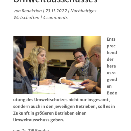
von
Redaktion
|
23.11.2022
|
Nachhaltiges
Wirtschaften
|
4 comments
Ents
prec
hend
der
hera
usra
gend
en
Bede
utung des Umweltschutzes nicht nur insgesamt,
sondern auch in den jeweiligen Betrieben, soll es in
Zukunft in größeren Betrieben einen
Umweltausschuss geben.
von Dr. Till Bender