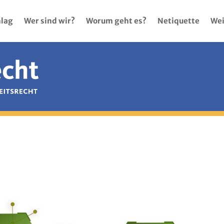
lag
Wer sind wir?
Worum geht es?
Netiquette
Wei