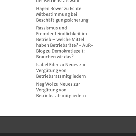
der Betriebsratswahl
Hagen Röwer
zu
Echte
Mitbestimmung bei
Beschäftigungssicherung
Rassismus und
Fremdenfeindlichkeit im
Betrieb – welche Mittel
haben Betriebsräte? - AuR-
Blog
zu
Demokratiezeit:
Brauchen wir das?
Isabel Eder
zu
Neues zur
Vergütung von
Betriebsratsmitgliedern
Neg Wol
zu
Neues zur
Vergütung von
Betriebsratsmitgliedern