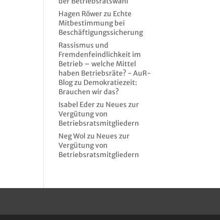
der Betriebsratswahl
Hagen Röwer
zu
Echte
Mitbestimmung bei
Beschäftigungssicherung
Rassismus und
Fremdenfeindlichkeit im
Betrieb – welche Mittel
haben Betriebsräte? - AuR-
Blog
zu
Demokratiezeit:
Brauchen wir das?
Isabel Eder
zu
Neues zur
Vergütung von
Betriebsratsmitgliedern
Neg Wol
zu
Neues zur
Vergütung von
Betriebsratsmitgliedern