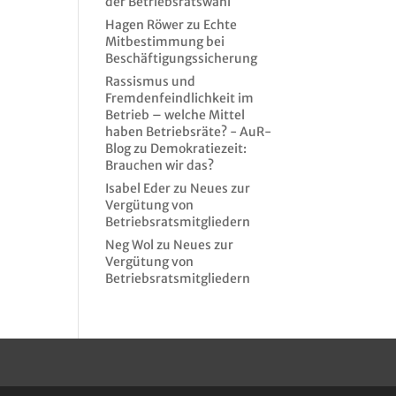
der Betriebsratswahl
Hagen Röwer
zu
Echte
Mitbestimmung bei
Beschäftigungssicherung
Rassismus und
Fremdenfeindlichkeit im
Betrieb – welche Mittel
haben Betriebsräte? - AuR-
Blog
zu
Demokratiezeit:
Brauchen wir das?
Isabel Eder
zu
Neues zur
Vergütung von
Betriebsratsmitgliedern
Neg Wol
zu
Neues zur
Vergütung von
Betriebsratsmitgliedern