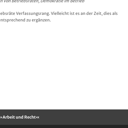
n von Betriebsräten
,
Demokratie im Betrieb
sräte Verfassungsrang. Vielleicht ist es an der Zeit, dies als
entsprechend zu ergänzen.
t »Arbeit und Recht«