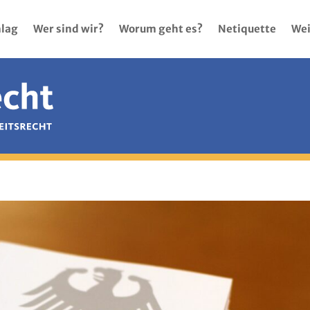
lag
Wer sind wir?
Worum geht es?
Netiquette
Wei